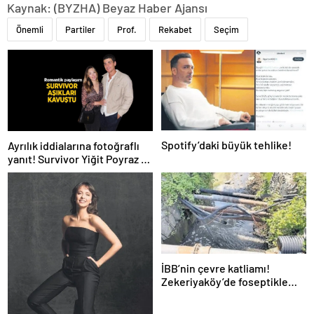
Kaynak: (BYZHA) Beyaz Haber Ajansı
Önemli
Partiler
Prof.
Rekabet
Seçim
Spotify’daki büyük tehlike!
Ayrılık iddialarına fotoğraflı
yanıt! Survivor Yiğit Poyraz ve
sevgilisinden yeni paylaşım
İBB’nin çevre katliamı!
Zekeriyaköy’de foseptikle
zehirleme skandalı!