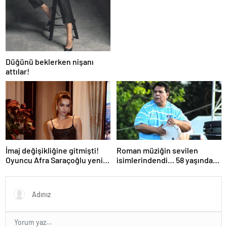
Düğünü beklerken nişanı
attılar!
İmaj değişikliğine gitmişti!
Roman müziğin sevilen
Oyuncu Afra Saraçoğlu yeni
isimlerindendi… 58 yaşındaki
saçlarıyla görüntülendi!
ünlü sanatçı Balık Ayhan
Neşeli halleri dikkat çekti…
hayatını kaybetti!