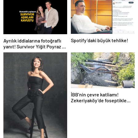
Spotify’daki büyük tehlike!
Ayrılık iddialarına fotoğraflı
yanıt! Survivor Yiğit Poyraz ve
sevgilisinden yeni paylaşım
İBB’nin çevre katliamı!
Zekeriyaköy’de foseptikle
zehirleme skandalı!