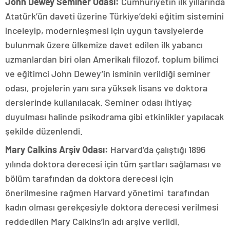
John Dewey Seminer Odası:
Cumhuriyetin ilk yıllarında
Atatürk’ün daveti üzerine Türkiye’deki eğitim sistemini
inceleyip, modernleşmesi için uygun tavsiyelerde
bulunmak üzere ülkemize davet edilen ilk yabancı
uzmanlardan biri olan Amerikalı filozof, toplum bilimci
ve eğitimci John Dewey’in isminin verildiği seminer
odası, projelerin yanı sıra yüksek lisans ve doktora
derslerinde kullanılacak. Seminer odası ihtiyaç
duyulması halinde psikodrama gibi etkinlikler yapılacak
şekilde düzenlendi.
Mary Calkins Arşiv Odası:
Harvard’da çalıştığı 1896
yılında doktora derecesi için tüm şartları sağlaması ve
bölüm tarafından da doktora derecesi için
önerilmesine rağmen Harvard yönetimi tarafından
kadın olması gerekçesiyle doktora derecesi verilmesi
reddedilen Mary Calkins’in adı arşive verildi.