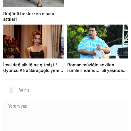
Düğünü beklerken nişanı
attılar!
İmaj değişikliğine gitmişti!
Roman müziğin sevilen
Oyuncu Afra Saraçoğlu yeni
isimlerindendi… 58 yaşındaki
saçlarıyla görüntülendi!
ünlü sanatçı Balık Ayhan
Neşeli halleri dikkat çekti…
hayatını kaybetti!