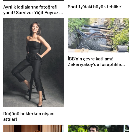
Spotify’daki büyük tehlike!
Ayrılık iddialarına fotoğraflı
yanıt! Survivor Yiğit Poyraz ve
sevgilisinden yeni paylaşım
İBB’nin çevre katliamı!
Zekeriyaköy’de foseptikle
zehirleme skandalı!
Düğünü beklerken nişanı
attılar!