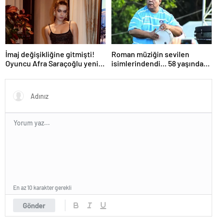
İmaj değişikliğine gitmişti!
Roman müziğin sevilen
Oyuncu Afra Saraçoğlu yeni
isimlerindendi… 58 yaşındaki
saçlarıyla görüntülendi!
ünlü sanatçı Balık Ayhan
Neşeli halleri dikkat çekti…
hayatını kaybetti!
En az 10 karakter gerekli
Gönder