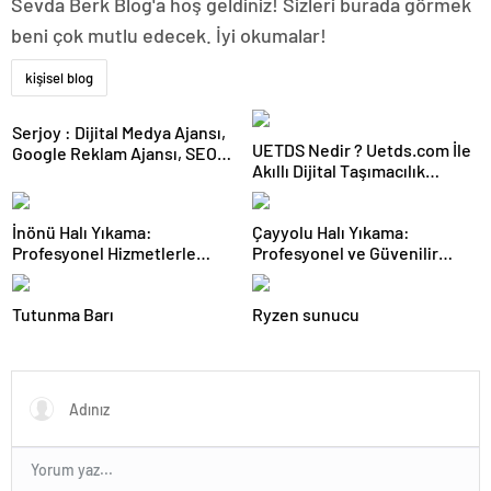
Sevda Berk Blog'a hoş geldiniz! Sizleri burada görmek
beni çok mutlu edecek. İyi okumalar!
kişisel blog
Serjoy : Dijital Medya Ajansı,
UETDS Nedir ? Uetds.com İle
Google Reklam Ajansı, SEO
Akıllı Dijital Taşımacılık
Ajansı ve Web Tasarım Ajansı
Yazılımı
İnönü Halı Yıkama:
Çayyolu Halı Yıkama:
Profesyonel Hizmetlerle
Profesyonel ve Güvenilir
Güvenilir Temizlik
Hizmet
Tutunma Barı
Ryzen sunucu