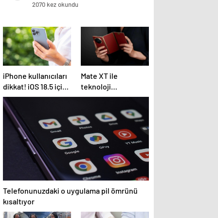
2070 kez okundu
iPhone kullanıcıları
Mate XT ile
dikkat! iOS 18.5 için
teknoloji
geri sayım: İşte tüm
dünyasında ses
detaylar…
getirmeye devam
ediyor
Telefonunuzdaki o uygulama pil ömrünü
kısaltıyor