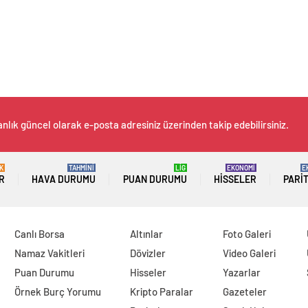
anlık güncel olarak e-posta adresiniz üzerinden takip edebilirsiniz.
K
TAHMİNİ
LİG
EKONOMİ
E
R
HAVA DURUMU
PUAN DURUMU
HISSELER
PARI
Canlı Borsa
Altınlar
Foto Galeri
Namaz Vakitleri
Dövizler
Video Galeri
Puan Durumu
Hisseler
Yazarlar
Örnek Burç Yorumu
Kripto Paralar
Gazeteler