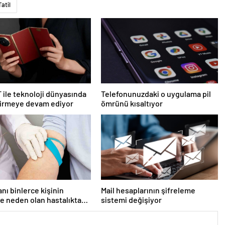
Tatil
 ile teknoloji dünyasında
Telefonunuzdaki o uygulama pil
tirmeye devam ediyor
ömrünü kısaltıyor
anı binlerce kişinin
Mail hesaplarının şifreleme
 neden olan hastalıkta
sistemi değişiyor
rak kullanılacak!