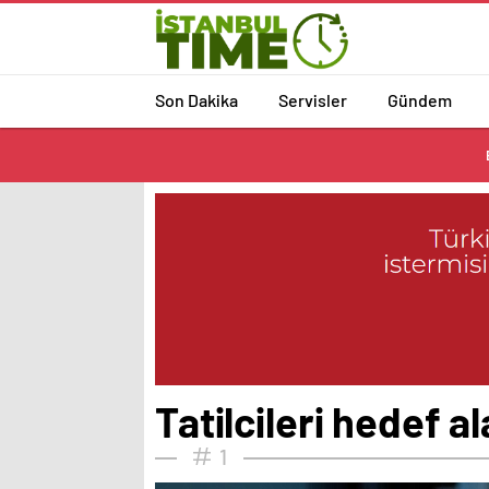
Son Dakika
Servisler
Gündem
Tatilcileri hedef a
1