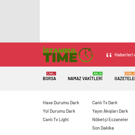
Haberleri 
CANLI
ANLIK
GÜNLÜ
BORSA
NAMAZ VAKITLERI
GAZETELE
Hava Durumu Dark
Canlı Tv Dark
Yol Durumu Dark
Yayın Akışları Dark
Canlı Tv Light
Nöbetçi Eczaneler
Son Dakika