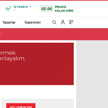
İMSAK'A
İSTANBUL
02:00
KALAN SÜRE
°
Yazarlar
Gazeteler
r
HIZLI YORUM YAP