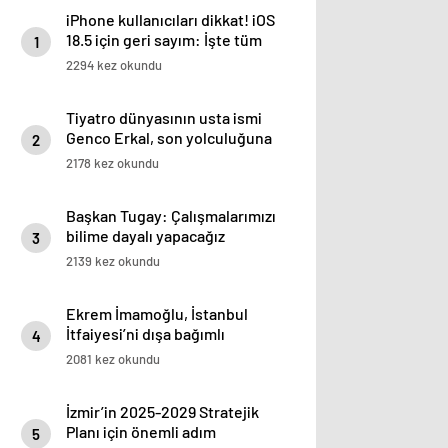
iPhone kullanıcıları dikkat! iOS
18.5 için geri sayım: İşte tüm
1
detaylar…
2294 kez okundu
Tiyatro dünyasının usta ismi
Genco Erkal, son yolculuğuna
2
Harbiye Muhsin Ertuğrul
2178 kez okundu
Sahnesi’nden, sevenlerinin
dakikalarca süren alkışları
Başkan Tugay: Çalışmalarımızı
eşliğinde uğurlandı
bilime dayalı yapacağız
3
2139 kez okundu
Ekrem İmamoğlu, İstanbul
İtfaiyesi’ni dışa bağımlı
4
olmaktan kurtaracak ‘Temiz
2081 kez okundu
Hava Solunum Cihazı Test ve
Bakım Merkezi’ açılışında
İzmir’in 2025-2029 Stratejik
konuştu
Planı için önemli adım
5