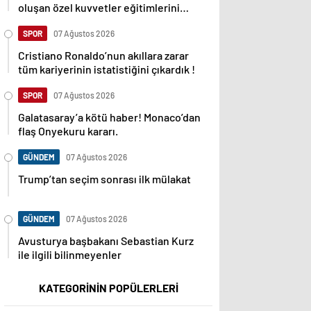
oluşan özel kuvvetler eğitimlerini
başlattı.
SPOR
07 Ağustos 2026
Cristiano Ronaldo’nun akıllara zarar
tüm kariyerinin istatistiğini çıkardık !
SPOR
07 Ağustos 2026
Galatasaray’a kötü haber! Monaco’dan
flaş Onyekuru kararı.
GÜNDEM
07 Ağustos 2026
Trump’tan seçim sonrası ilk mülakat
GÜNDEM
07 Ağustos 2026
Avusturya başbakanı Sebastian Kurz
ile ilgili bilinmeyenler
KATEGORİNİN POPÜLERLERİ