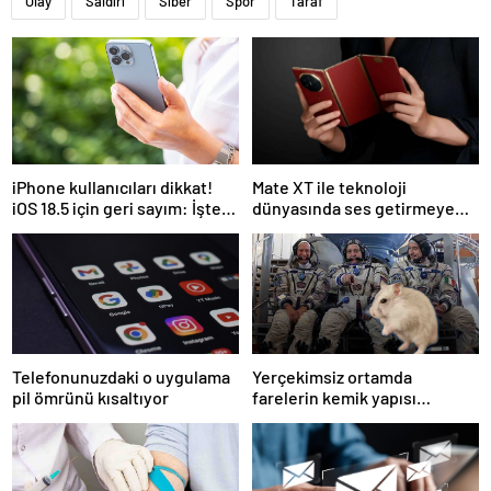
Olay
Saldırı
Siber
Spor
Taraf
iPhone kullanıcıları dikkat!
Mate XT ile teknoloji
iOS 18.5 için geri sayım: İşte
dünyasında ses getirmeye
tüm detaylar…
devam ediyor
Telefonunuzdaki o uygulama
Yerçekimsiz ortamda
pil ömrünü kısaltıyor
farelerin kemik yapısı
incelendi: Sonuçlar
korkutucu, peki astronotları
neler bekliyor?