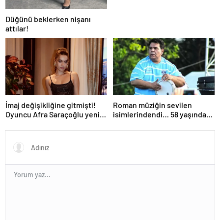
Düğünü beklerken nişanı
attılar!
İmaj değişikliğine gitmişti!
Roman müziğin sevilen
Oyuncu Afra Saraçoğlu yeni
isimlerindendi… 58 yaşındaki
saçlarıyla görüntülendi!
ünlü sanatçı Balık Ayhan
Neşeli halleri dikkat çekti…
hayatını kaybetti!