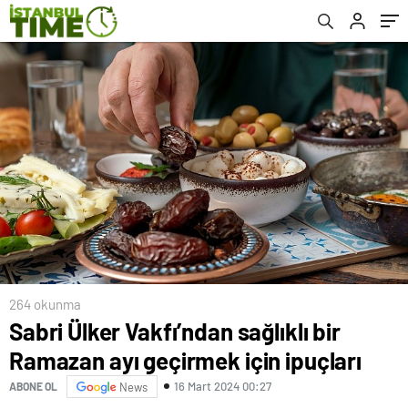
264 okunma
Sabri Ülker Vakfı’ndan sağlıklı bir
Ramazan ayı geçirmek için ipuçları
16 Mart 2024 00:27
ABONE OL
News