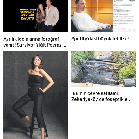
Spotify’daki büyük tehlike!
Ayrılık iddialarına fotoğraflı
yanıt! Survivor Yiğit Poyraz ve
sevgilisinden yeni paylaşım
İBB’nin çevre katliamı!
Zekeriyaköy’de foseptikle
zehirleme skandalı!