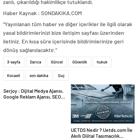
zanlı, çıkarıldığı hakimlikçe tutuklandı.
Haber Kaynak : SONDAKIKA.COM
“Yayınlanan tüm haber ve diğer içerikler ile ilgili olarak
yasal bildirimlerinizi bize iletişim sayfası üzerinden
iletiniz. En kısa süre içerisinde bildirimlerinize geri
dönüş sağlanılacaktır.”
3-sayfa
Darıca
Güncel
Güvenlik
hukuk
Kocaeli
son dakika
Suç
Serjoy : Dijital Medya Ajansı,
Google Reklam Ajansı, SEO
Ajansı ve Web Tasarım Ajansı
UETDS Nedir ? Uetds.com İle
Akıllı Dijital Taşımacılık