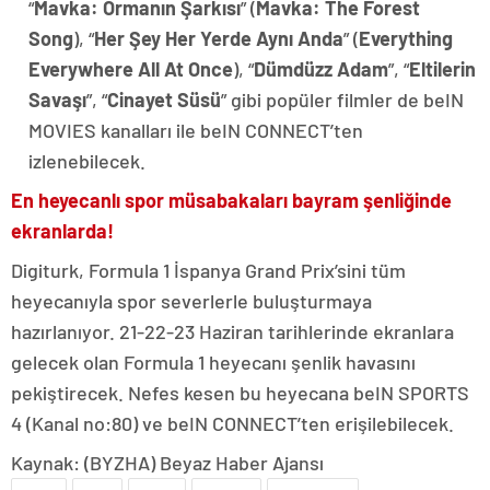
“
Mavka: Ormanın Şarkısı
” (
Mavka: The Forest
Song
), “
Her Şey Her Yerde Aynı Anda
” (
Everything
Everywhere All At Once
), “
Dümdüzz Adam
”, “
Eltilerin
Savaşı
”, “
Cinayet Süsü
” gibi popüler filmler de beIN
MOVIES kanalları ile beIN CONNECT’ten
izlenebilecek.
En heyecanlı spor müsabakaları bayram şenliğinde
ekranlarda!
Digiturk, Formula 1 İspanya Grand Prix’sini tüm
heyecanıyla spor severlerle buluşturmaya
hazırlanıyor. 21-22-23 Haziran tarihlerinde ekranlara
gelecek olan Formula 1 heyecanı şenlik havasını
pekiştirecek. Nefes kesen bu heyecana beIN SPORTS
4 (Kanal no:80) ve beIN CONNECT’ten erişilebilecek.
Kaynak: (BYZHA) Beyaz Haber Ajansı