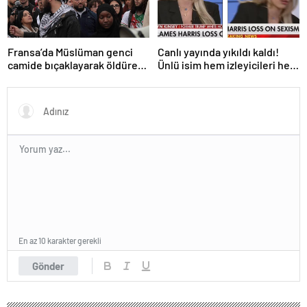
Fransa’da Müslüman genci
Canlı yayında yıkıldı kaldı!
camide bıçaklayarak öldüren
Ünlü isim hem izleyicileri hem
saldırgan tutuklandı
de sunucuyu şoke etti
En az 10 karakter gerekli
Gönder