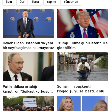
Beın
Dizi
Kara
Yapımı
Yönetmen
Bakan Fidan: İstanbul’da yeni
Trump: Cuma günü İstanbul’a
bir sayfa açılmasını umuyoruz
gidebilirim
Somali’nin başkenti
Putin iddiası ortalığı
Mogadişu’yu sel bastı: 3 ölü
karıştırdı: “Suikast korkusu
eve kapattı”