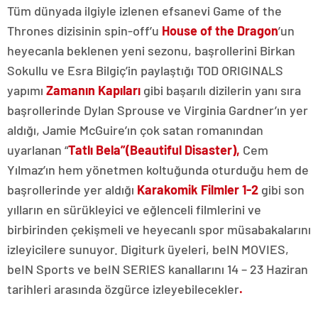
Tüm dünyada ilgiyle izlenen efsanevi Game of the
Thrones dizisinin spin-off’u
House of the Dragon
’un
heyecanla beklenen yeni sezonu, başrollerini Birkan
Sokullu ve Esra Bilgiç’in paylaştığı TOD ORIGINALS
yapımı
Zamanın Kapıları
gibi başarılı dizilerin yanı sıra
başrollerinde Dylan Sprouse ve Virginia Gardner’ın yer
aldığı, Jamie McGuire’ın çok satan romanından
uyarlanan “
Tatlı Bela”(Beautiful Disaster),
Cem
Yılmaz’ın hem yönetmen koltuğunda oturduğu hem de
başrollerinde yer aldığı
Karakomik Filmler 1-2
gibi son
yılların en sürükleyici ve eğlenceli filmlerini ve
birbirinden çekişmeli ve heyecanlı spor müsabakalarını
izleyicilere sunuyor. Digiturk üyeleri, beIN MOVIES,
beIN Sports ve beIN SERIES kanallarını 14 – 23 Haziran
tarihleri arasında özgürce izleyebilecekler
.