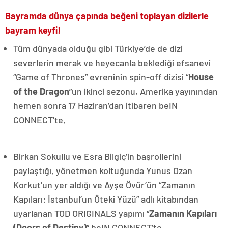
Bayramda dünya çapında beğeni toplayan dizilerle
bayram keyfi!
Tüm dünyada olduğu gibi Türkiye’de de dizi
severlerin merak ve heyecanla beklediği efsanevi
“Game of Thrones” evreninin spin-off dizisi “
House
of the Dragon
”un ikinci sezonu, Amerika yayınından
hemen sonra 17 Haziran’dan itibaren beIN
CONNECT’te,
Birkan Sokullu ve Esra Bilgiç’in başrollerini
paylaştığı, yönetmen koltuğunda Yunus Ozan
Korkut’un yer aldığı ve Ayşe Övür’ün “Zamanın
Kapıları: İstanbul’un Öteki Yüzü” adlı kitabından
uyarlanan TOD ORIGINALS yapımı “
Zamanın Kapıları
(Doors of Destiny)
” beIN CONNECT’te,