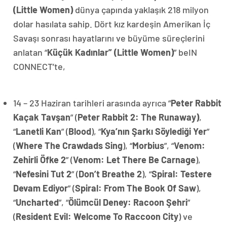
(Little Women)
dünya çapında yaklaşık 218 milyon
dolar hasılata sahip. Dört kız kardeşin Amerikan İç
Savaşı sonrası hayatlarını ve büyüme süreçlerini
anlatan “
Küçük Kadınlar” (Little Women)
” beIN
CONNECT’te,
14 – 23 Haziran tarihleri arasında ayrıca “
Peter Rabbit
Kaçak Tavşan
” (
Peter Rabbit 2: The Runaway)
,
“
Lanetli Kan
” (
Blood
), “
Kya’nın Şarkı Söylediği Yer
”
(
Where The Crawdads Sing
), “
Morbius
”, “
Venom:
Zehirli Öfke 2
” (
Venom: Let There Be Carnage
),
“
Nefesini Tut 2
” (
Don’t Breathe 2
), “
Spiral: Testere
Devam Ediyor
” (
Spiral: From The Book Of Saw
),
“
Uncharted
”, “
Ölümcül Deney: Racoon Şehri
”
(
Resident Evil: Welcome To Raccoon City
) ve