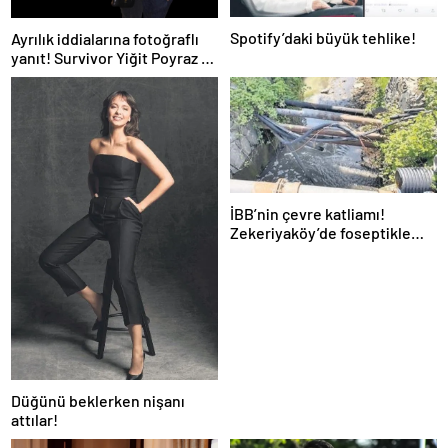
Spotify’daki büyük tehlike!
Ayrılık iddialarına fotoğraflı
yanıt! Survivor Yiğit Poyraz ve
sevgilisinden yeni paylaşım
İBB’nin çevre katliamı!
Zekeriyaköy’de foseptikle
zehirleme skandalı!
Düğünü beklerken nişanı
attılar!