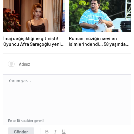
İmaj değişikliğine gitmişti!
Roman müziğin sevilen
Oyuncu Afra Saraçoğlu yeni
isimlerindendi… 58 yaşındaki
saçlarıyla görüntülendi!
ünlü sanatçı Balık Ayhan
Neşeli halleri dikkat çekti…
hayatını kaybetti!
En az 10 karakter gerekli
Gönder