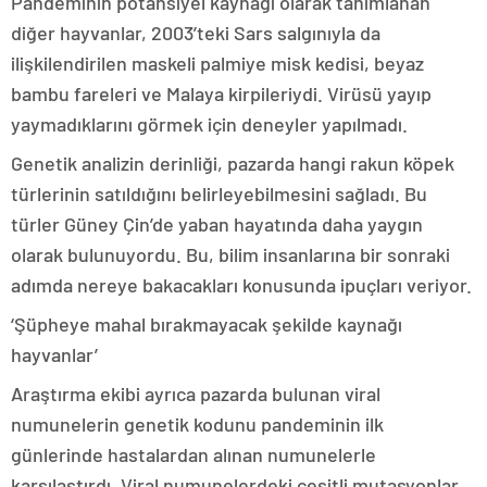
Pandeminin potansiyel kaynağı olarak tanımlanan
diğer hayvanlar, 2003’teki Sars salgınıyla da
ilişkilendirilen maskeli palmiye misk kedisi, beyaz
bambu fareleri ve Malaya kirpileriydi. Virüsü yayıp
yaymadıklarını görmek için deneyler yapılmadı.
Genetik analizin derinliği, pazarda hangi rakun köpek
türlerinin satıldığını belirleyebilmesini sağladı. Bu
türler Güney Çin’de yaban hayatında daha yaygın
olarak bulunuyordu. Bu, bilim insanlarına bir sonraki
adımda nereye bakacakları konusunda ipuçları veriyor.
‘Şüpheye mahal bırakmayacak şekilde kaynağı
hayvanlar’
Araştırma ekibi ayrıca pazarda bulunan viral
numunelerin genetik kodunu pandeminin ilk
günlerinde hastalardan alınan numunelerle
karşılaştırdı. Viral numunelerdeki çeşitli mutasyonlar