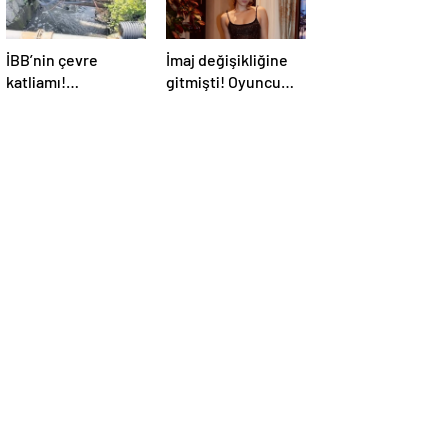
İBB’nin çevre
İmaj değişikliğine
katliamı!
gitmişti! Oyuncu
Zekeriyaköy’de
Afra Saraçoğlu yeni
foseptikle
saçlarıyla
zehirleme skandalı!
görüntülendi!
Neşeli halleri dikkat
çekti…