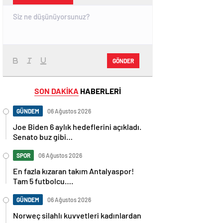
GÖNDER
SON DAKİKA
HABERLERİ
GÜNDEM
06 Ağustos 2026
Joe Biden 6 aylık hedeflerini açıkladı.
Senato buz gibi…
SPOR
06 Ağustos 2026
En fazla kızaran takım Antalyaspor!
Tam 5 futbolcu….
GÜNDEM
06 Ağustos 2026
Norweç silahlı kuvvetleri kadınlardan