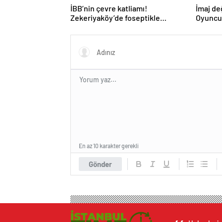
İBB’nin çevre katliamı!
İmaj değ
Zekeriyaköy’de foseptikle
Oyuncu 
zehirleme skandalı!
saçları
halleri
En az 10 karakter gerekli
Gönder