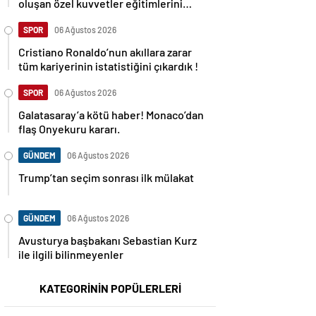
oluşan özel kuvvetler eğitimlerini
başlattı.
SPOR
06 Ağustos 2026
Cristiano Ronaldo’nun akıllara zarar
tüm kariyerinin istatistiğini çıkardık !
SPOR
06 Ağustos 2026
Galatasaray’a kötü haber! Monaco’dan
flaş Onyekuru kararı.
GÜNDEM
06 Ağustos 2026
Trump’tan seçim sonrası ilk mülakat
GÜNDEM
06 Ağustos 2026
Avusturya başbakanı Sebastian Kurz
ile ilgili bilinmeyenler
KATEGORİNİN POPÜLERLERİ