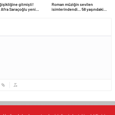
işikliğine gitmişti!
Roman müziğin sevilen
Afra Saraçoğlu yeni
isimlerindendi… 58 yaşındaki
yla görüntülendi! Neşeli
ünlü sanatçı Balık Ayhan hayatını
 dikkat çekti…
kaybetti!