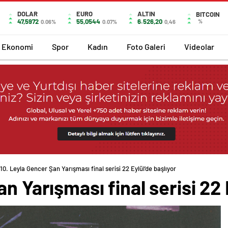
DOLAR
EURO
ALTIN
BITCOIN
47,5972
55,0544
6.526,20
%
0.06%
0.07%
0,46
Ekonomi
Spor
Kadın
Foto Galeri
Videolar
10. Leyla Gencer Şan Yarışması final serisi 22 Eylül’de başlıyor
n Yarışması final serisi 22 