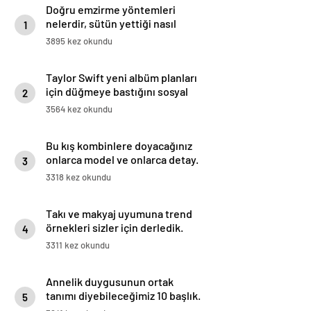
Doğru emzirme yöntemleri
nelerdir, sütün yettiği nasıl
1
anlaşılır?
3895 kez okundu
Taylor Swift yeni albüm planları
için düğmeye bastığını sosyal
2
medyadan duyurdu!
3564 kez okundu
Bu kış kombinlere doyacağınız
onlarca model ve onlarca detay.
3
3318 kez okundu
Takı ve makyaj uyumuna trend
örnekleri sizler için derledik.
4
3311 kez okundu
Annelik duygusunun ortak
tanımı diyebileceğimiz 10 başlık.
5