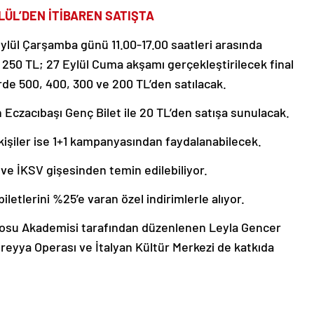
YLÜL’DEN İTİBAREN SATIŞTA
ylül Çarşamba günü 11.00-17.00 saatleri arasında
eri 250 TL; 27 Eylül Cuma akşamı gerçekleştirilecek final
lerde 500, 400, 300 ve 200 TL’den satılacak.
çin Eczacıbaşı Genç Bilet ile 20 TL’den satışa sunulacak.
kişiler ise 1+1 kampanyasından faydalanabilecek.
 ve İKSV gişesinden temin edilebiliyor.
letlerini %25’e varan özel indirimlerle alıyor.
rosu Akademisi tarafından düzenlenen Leyla Gencer
reyya Operası ve İtalyan Kültür Merkezi de katkıda