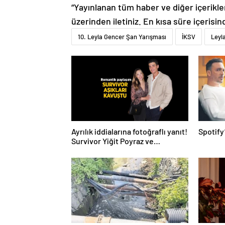
“Yayınlanan tüm haber ve diğer içerikler i
üzerinden iletiniz. En kısa süre içerisin
10. Leyla Gencer Şan Yarışması
İKSV
Leyl
Ayrılık iddialarına fotoğraflı yanıt!
Spotify
Survivor Yiğit Poyraz ve
sevgilisinden yeni paylaşım