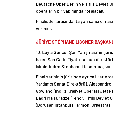
Deutsche Oper Berlin ve Tiflis Devlet Ope
operaların bir yapımında rol alacak.
Finalistler arasında İtalyan şancı olması
verecek.
JÜRİYE STÉPHANE LISSNER BAŞKANL
10. Leyla Gencer Şan Yarışması’nın jüri
halen San Carlo Tiyatrosu’nun direktö
isimlerinden Stéphane Lissner başkanlı
Final serisinin jürisinde ayrıca İlker A
Yardımcı Sanat Direktörü), Alessandro G
Gowland (İngiliz Kraliyet Operası Jette
Badri Maisuradze (Tenor, Tiflis Devlet 
(Borusan İstanbul Filarmoni Orkestrası 