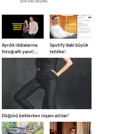
3241 kez okundu
Ayrılık iddialarına
Spotify’daki büyük
fotoğraflı yanıt!
tehlike!
Survivor Yiğit
Poyraz ve
sevgilisinden yeni
paylaşım
Düğünü beklerken nişanı attılar!