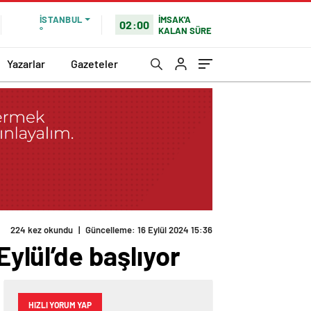
İMSAK'A
İSTANBUL
02:00
KALAN SÜRE
°
Yazarlar
Gazeteler
224 kez okundu
|
Güncelleme: 16 Eylül 2024 15:36
Eylül’de başlıyor
HIZLI YORUM YAP